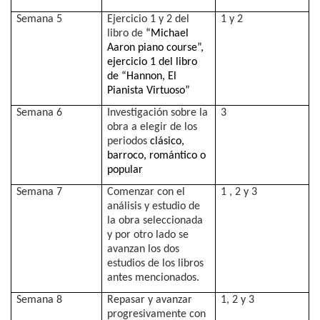
Semana 5
Ejercicio 1 y 2 del
1 y 2
libro de
“Michael
Aaron piano course”,
ejercicio 1 del libro
de “Hannon, El
Pianista Virtuoso”
Semana 6
Investigación sobre la
3
obra a elegir de los
periodos
clásico,
barroco, romántico o
popular
Semana 7
Comenzar con el
1 , 2 y 3
análisis y estudio de
la obra seleccionada
y por otro lado se
avanzan los dos
estudios de los libros
antes mencionados.
Semana 8
Repasar y avanzar
1, 2 y 3
progresivamente con